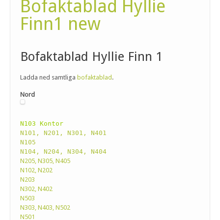
Bofaktablad Hyllie
Finn1 new
Bofaktablad Hyllie Finn 1
Ladda ned samtliga
bofaktablad
.
Nord
N103 Kontor
N101, N201, N301, N401
N105
N104, N204, N304, N404
N205, N305, N405
N102, N202
N203
N302, N402
N503
N303, N403, N502
N501