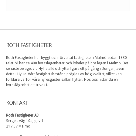
ROTH FASTIGHETER
Roth Fastigheter har byggt och förvaltat fastigheter i Malmö sedan 1930-
talet. Vi har ca 400 hyreslägenheter och lokaler på bra lägen i Malmö. Det
senaste beläget vid Hyllie allé och ytterligare ett på gång i Dungen, även
detta i Hyllie. Vårt fastighetsbestånd präglas av hög kvalitet, vilket kan
förklara varför våra hyresgäster sällan flyttar. Hos oss hittar du en
hyreslägenhet att trivas i.
KONTAKT
Roth Fastigheter AB
Sergels väg 10a, gavel
217 57 Malmö