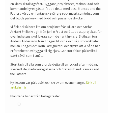
en klassisk taklagsfest. Byggare, projektörer, Malmö Stad och
kommande hyresgäster firade detta med oss. Frances and the
Fathers körde en fantastisk svängig rock musik samtidigt som
det bjöds på korv med bröd och passande drycker.
Vi fick också höra lite om projektet från Rikard och Stefan.
Arkitekt Philip Krogh från Juhl o Frost berättade att projektet för
ovanlighetens skull byggs som de har tänkt sig. Slutligen tog
Anders Andersson från Thages till orda och såg stora likheter
mellan Thages och Roth Fastigheter i det stycke att vi båda har
erfarenheter av bygga till sig själv. Ger stor fokus på kvalité i
stort såväl som i smått.
Stort tack till alla som gjorde detta till en lyckad eftermiddag,
speciellt de glada korvgrillarna och Stefans band Frances and
the Fathers.
Hyllie.com var på besök och skrev om evenemanget,
länk till
artikeln här
.
Blandade bilder från taklagsfesten.