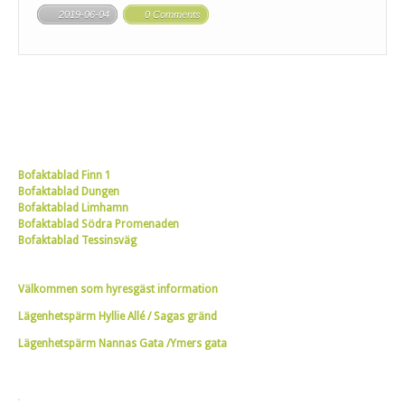
2019-06-04
0 Comments
Bofaktablad Finn 1
Bofaktablad Dungen
Bofaktablad Limhamn
Bofaktablad Södra Promenaden
Bofaktablad Tessinsväg
Välkommen som hyresgäst information
Lägenhetspärm Hyllie Allé / Sagas gränd
Lägenhetspärm Nannas Gata /Ymers gata