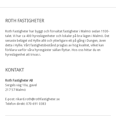
ROTH FASTIGHETER
Roth Fastigheter har byggt och förvaltat fastigheter i Malmö sedan 1930-
talet. Vi har ca 400 hyreslägenheter och lokaler på bra lägen i Malmö. Det
senaste beläget vid Hyllie allé och ytterligare ett på gång i Dungen, även
detta i Hyllie. Vårt fastighetsbestånd präglas av hög kvalitet, vilket kan
förklara varför våra hyresgäster sällan flyttar. Hos oss hittar du en
hyreslägenhet att trivas i.
KONTAKT
Roth Fastigheter AB
Sergels väg 10a, gavel
217 57 Malmö
E-post: rikard.roth@rothfastigheter.se
Telefon direkt: 070-691 0383